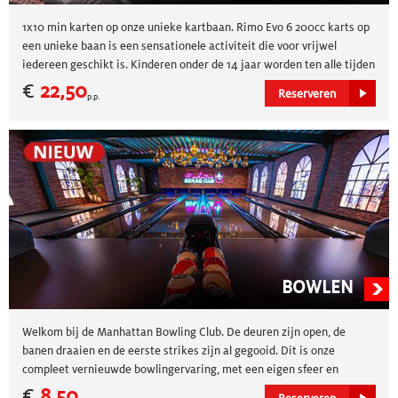
1x10 min karten op onze unieke kartbaan. Rimo Evo 6 200cc karts op
0
personen
een unieke baan is een sensationele activiteit die voor vrijwel
iedereen geschikt is. Kinderen onder de 14 jaar worden ten alle tijden
Locaties
geplaatst in een gezinsheat. Reserveer karten nu online of bel
0475 -
€
22,50
Reserveren
Indoor
p.p.
418 900
.
Outdoor
Doelgroep
Kinderen
Volwassenen
BOWLEN
Type
Welkom bij de Manhattan Bowling Club. De deuren zijn open, de
banen draaien en de eerste strikes zijn al gegooid. Dit is onze
compleet vernieuwde bowlingervaring, met een eigen sfeer en
karakter!
€
8,50