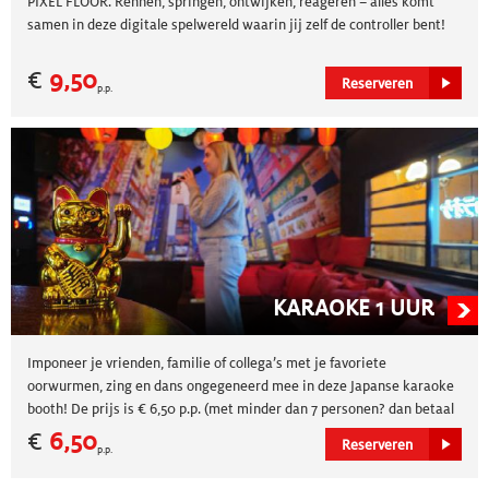
PIXEL FLOOR. Rennen, springen, ontwijken, reageren – alles komt
samen in deze digitale spelwereld waarin jij zelf de controller bent!
€
9,50
Reserveren
p.p.
KARAOKE 1 UUR
Imponeer je vrienden, familie of collega’s met je favoriete
oorwurmen, zing en dans ongegeneerd mee in deze Japanse karaoke
booth! De prijs is € 6,50 p.p. (met minder dan 7 personen? dan betaal
je 39,50 per uur voor de ruimte).
€
6,50
Reserveren
p.p.