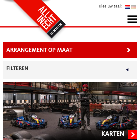
Kies uw taal:
ARRANGEMENT OP MAAT
FILTEREN
Sorteren
Standaard
Budget p.p.
€
0
,- p.p.
KARTEN
Personen