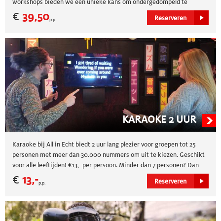
workshops bieden we een unieke kans om ondergedompeld te
worden in de kunst van het shaken en stirren. Deze workshops
€
39,50
Reserveren
p.p.
bieden een stimulerende en gezellige omgeving om jezelf even onder
te dompelen in de wereld van cocktails.
KARAOKE 2 UUR
Karaoke bij All in Echt biedt 2 uur lang plezier voor groepen tot 25
personen met meer dan 30.000 nummers om uit te kiezen. Geschikt
voor alle leeftijden! €13,- per persoon. Minder dan 7 personen? Dan
betaalt u €79,- voor de kamer.
€
13,-
Reserveren
p.p.