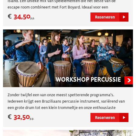
Island. Een unieke mix van spelelementen die het beste van de
escape room combineert met Fort Boyard. Ideaal voor een
teambuildingsuitje met vrienden, familie of collega's, voor groepen
€
34,50
Reserveren
p.p.
tot wel 80 personen. Geschikt voor alle leeftijden! Reserveer nu
online of bel naar
0475 - 418 900
!
WORKSHOP PERCUSSIE
Zonder twijfel een van onze meest spetterende programma's.
Iedereen krijgt een Braziliaans percussie instrument, variërend van
een grote drum tot een klein trommeltje en onze enthousiaste
instructeur zal binnen no time de hele groep aan het trommelen
€
32,50
Reserveren
p.p.
hebben. De percussieworkshop duurt +/- 75 minuten.