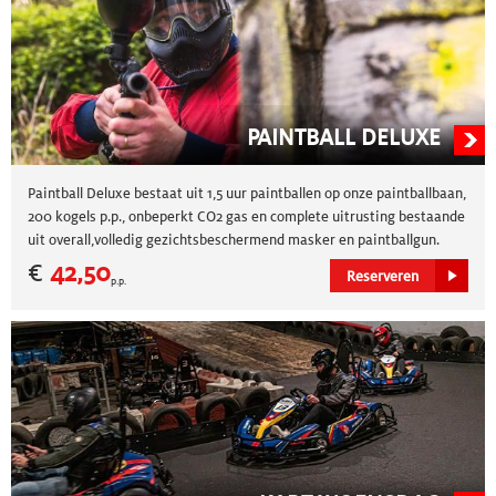
PAINTBALL DELUXE
Paintball Deluxe bestaat uit 1,5 uur paintballen op onze paintballbaan,
200 kogels p.p., onbeperkt CO2 gas en complete uitrusting bestaande
uit overall,volledig gezichtsbeschermend masker en paintballgun.
Daarnaast wordt u begeleid door onze marchalls. LET OP! pas vanaf 18
€
42,50
Reserveren
p.p.
jaar.