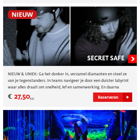
SECRET SAFE
NIEUW & UNIEK: Ga het donker in, verzamel diamanten en steel ze
van je tegenstanders. In teams navigeer je door een duister labyrint
waar alles draait om snelheid, lef en samenwerking. En daarna
keihard lachen bij het terugkijken van de beelden.
€
27,50
Reserveren
p.p.