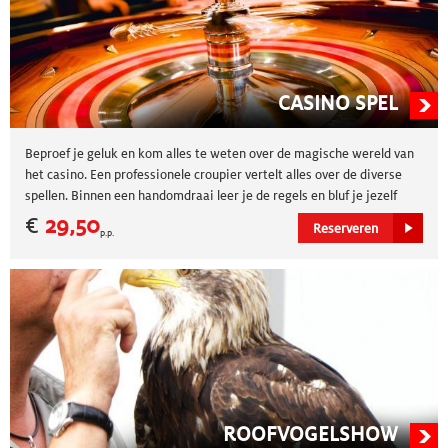
CASINO SPEL
Beproef je geluk en kom alles te weten over de magische wereld van
het casino. Een professionele croupier vertelt alles over de diverse
spellen. Binnen een handomdraai leer je de regels en bluf je jezelf
naar de overwinning! Een spectaculaire activiteit van 90 minuten die
€
29,50
Reserveren
p.p.
garant staat voor plezier, gezelligheid en strategisch denken! Ideaal
voor een uitje met collega’s of vrienden!
ROOFVOGELSHOW