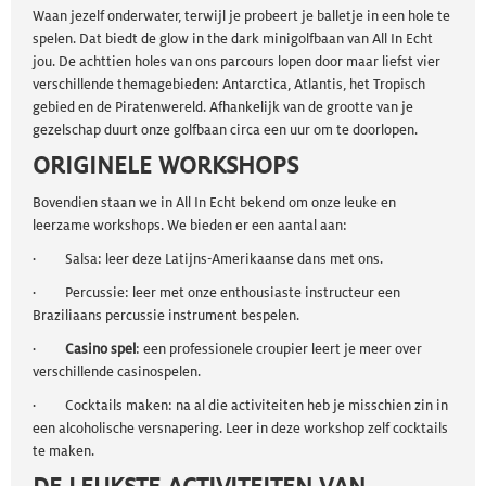
Waan jezelf onderwater, terwijl je probeert je balletje in een hole te
spelen. Dat biedt de glow in the dark minigolfbaan van All In Echt
jou. De achttien holes van ons parcours lopen door maar liefst vier
verschillende themagebieden: Antarctica, Atlantis, het Tropisch
gebied en de Piratenwereld. Afhankelijk van de grootte van je
gezelschap duurt onze golfbaan circa een uur om te doorlopen.
ORIGINELE WORKSHOPS
Bovendien staan we in All In Echt bekend om onze leuke en
leerzame workshops. We bieden er een aantal aan:
· Salsa: leer deze Latijns-Amerikaanse dans met ons.
· Percussie: leer met onze enthousiaste instructeur een
Braziliaans percussie instrument bespelen.
·
Casino spel
: een professionele croupier leert je meer over
verschillende casinospelen.
· Cocktails maken: na al die activiteiten heb je misschien zin in
een alcoholische versnapering. Leer in deze workshop zelf cocktails
te maken.