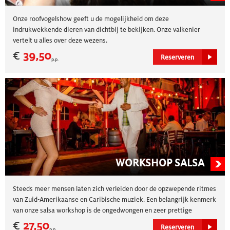
Onze roofvogelshow geeft u de mogelijkheid om deze
indrukwekkende dieren van dichtbij te bekijken. Onze valkenier
vertelt u alles over deze wezens.
€
39,50
Reserveren
p.p.
WORKSHOP SALSA
Steeds meer mensen laten zich verleiden door de opzwepende ritmes
van Zuid-Amerikaanse en Caribische muziek. Een belangrijk kenmerk
van onze salsa workshop is de ongedwongen en zeer prettige
Caribische sfeer. Je leert de belangrijkste basispassen, danshouding
€
27,50
Reserveren
p.p.