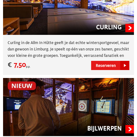
CURLING
Curling in de Allm In Hütte geeft je dat echte wintersportgevoel, maar
dan gewoon in Limburg. Je speelt op één van onze zes banen, geschikt
voor kleine én grote groepen. Toegankelijk, verrassend fanatiek en
ideaal als gezellige winteractiviteit.
€
7,50
Reserveren
p.p.
BIJLWERPEN