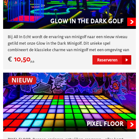
GLOW IN THE DARK GOLF
Bij All In Echt wordt de ervaring van minigolf naar een nieuw niveau
getild met onze Glow in the Dark Minigolf. Dit unieke spel
combineert de klassieke charme van minigolf met een omgeving van
fluorescerende kleuren en lichteffecten. Glow in the Dark Midgetgolf
€
10,50
Reserveren
p.p.
bij All In Echt biedt een formele en toch boeiende ervaring voor
diegenen die op zoek zijn naar een uniek en leuk tijdverdrijf.
PIXEL FLOOR