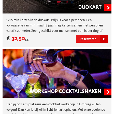
DUOKART
1x10 min karten in de duokart. Prijs is voor 2 personen. Een
volwassene van minimaal 18 jaar mag karten samen met personen
vanaf 1,20 meter. Zeer geschikt voor mensen met een beperking of
personen die niet zelfstandig kunnen karten. Deze kunnen gereden
€
32,50
Reserveren
p.p.
worden tot 20.00 uur.
WORKSHOP COCKTAILSHAKEN
Heb jij ook altijd al eens een cocktail workshop in Limburg willen
volgen? Dan kun je bij All In Echt je hart ophalen. Met onze boeiende