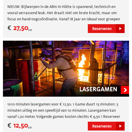
NIEUW: Bijlwerpen in de Allm In Hütte is spannend, technisch en
vooral verrassend leuk. Het draait niet om brute kracht, maar om
focus en hand-oogcoördinatie. Vanaf 18 jaar en ideaal voor groepen
die iets écht unieks willen doen.
€
27,50
Reserveren
p.p.
LASERGAMEN
1x10 minuten lasergamen voor € 12,50. 1 Game duurt 15 minuten: 5
minuten uitleg en een speeltijd van 10 minuten. Lasergamen kan
vanaf 1,20 meter. Volgende games kosten slechts € 9,50 ! Reserveer
lasergame nu online of bel
0475 - 418 900
.
€
12,50
Reserveren
p.p.