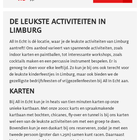
en partner moves. De workshop duurt +/- 60 minuten.
DE LEUKSTE ACTIVITEITEN IN
LIMBURG
All In Echt is dé locatie, waar je de leukste activiteiten van Limburg
aantreft! Ons aanbod varieert van spannende activiteiten, zoals
indoor karten en paintballen, tot interessante workshops, zoals
cocktails maken en een percussie instrument bespelen. Er is
genoeg te doen voor elke leeftijd. Zo kun je bij ons ook terecht voor
de leukste kinderfeestjes in Limburg, maar ook bieden we de
gezelligste bedrijfsfeesten of vrijgezellenfeesten bij All In Echt aan.
KARTEN
Bij All in Echt kun je in heats van tien minuten karten op onze
unieke kartbaan. Met onze 200cc karts en spraakmakende
kartbaan met bochten, chicanes, fly-over en tunnel is bij ons karten
wel een van de leukste activiteiten om met een groep te doen.
Bovendien kun je een duokart bij ons reserveren, zodat je met een
tweede persoon (groter dan 1.25m) samen kunt racen. Daarnaast