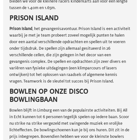
bieden we voor de kleinere racers kinderkarts aan voor een lengte
tussen de 1.40m en 1.65m.
PRISON ISLAND
Prison Island
, het gevangenisavontuur. Prison Island is een activiteit
waarbij je met je team probeert zoveel mogelijk punten te halen
door een aantal verschillende opdrachten en spellen uit te voeren
onder tijdsdruk. De spellen zijn allemaal gesitueerd in 26
verschillende cellen, die zijn gelegen in het decor van een
gevangenis complex. De spellen en opdrachten zijn zeer divers en
variëren van fysieke uitdagingen (een klimparcours of lasers
ontwijken) tot het oplossen van raadsels of algemene kennis
vragen. Teamwork is de sleutel tot succes bij Prison Island.
BOWLEN OP ONZE DISCO
BOWLINGBAAN
Bowlen blijft in Limburg een van de populairste activiteiten. Bij All
in Echt kunnen tot 6 personen tegelijk spelen op iedere baan. Scoor
nu strike na strike vergezeld met swingende muziek en vrolijke
lichteffecten. De bowlingschoenen kun je bij ons huren. Dit zit in de
prijs inbegrepen. Bovendien hebben we voor de kleinste bowlers