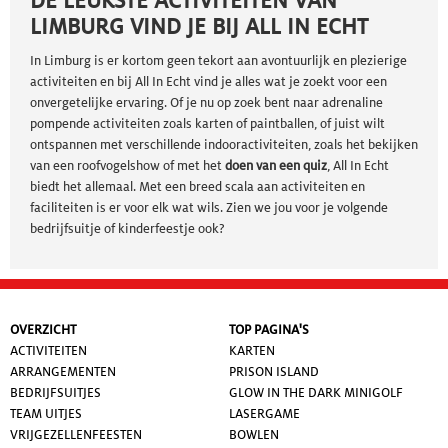
DE LEUKSTE ACTIVITEITEN VAN
LIMBURG VIND JE BIJ ALL IN ECHT
In Limburg is er kortom geen tekort aan avontuurlijk en plezierige
activiteiten en bij All In Echt vind je alles wat je zoekt voor een
onvergetelijke ervaring. Of je nu op zoek bent naar adrenaline
pompende activiteiten zoals karten of paintballen, of juist wilt
ontspannen met verschillende indooractiviteite
n, zoals het bekijken
van een roofvogelshow of met het
doen van een quiz
, All In Echt
biedt het allemaal. Met een breed scala aan activiteiten en
faciliteiten is er voor elk wat wils. Zien we jou voor je volgende
bedrijfsuitje of kinderfeestje ook?
OVERZICHT
TOP PAGINA'S
ACTIVITEITEN
KARTEN
ARRANGEMENTEN
PRISON ISLAND
BEDRIJFSUITJES
GLOW IN THE DARK MINIGOLF
TEAM UITJES
LASERGAME
VRIJGEZELLENFEESTEN
BOWLEN