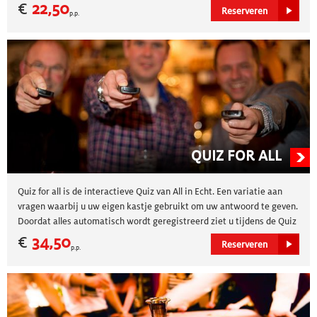
jonge coureurs om plezier te beleven. Met onze unieke kartbaan en
€
22,50
Reserveren
p.p.
state-of-the-art faciliteiten is ons kartcentrum de ideale bestemming
voor een onvergetelijke dag vol adrenaline.
QUIZ FOR ALL
Quiz for all is de interactieve Quiz van All in Echt. Een variatie aan
vragen waarbij u uw eigen kastje gebruikt om uw antwoord te geven.
Doordat alles automatisch wordt geregistreerd ziet u tijdens de Quiz
de tussenstanden en is het op het einde meteen duidelijk wie de
€
34,50
Reserveren
p.p.
winnaar is!