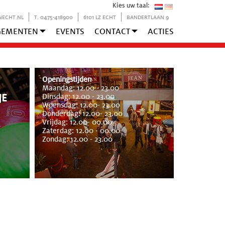
Kies uw taal:
NECHT.NL
T. 0475-418900
6101 LZ ECHT
BANDERTLAAN 9
GEMENTEN
EVENTS
CONTACT
ACTIES
Openingstijden
Maandag: 12.00 - 23.00
JE
Dinsdag: 12.00 - 23.00
Woensdag: 12.00- 23.00
Donderdag: 12.00- 23.00
Vrijdag: 12.00- 00.00
Zaterdag: 12.00 - 00.00
Zondag: 12.00 - 23.00