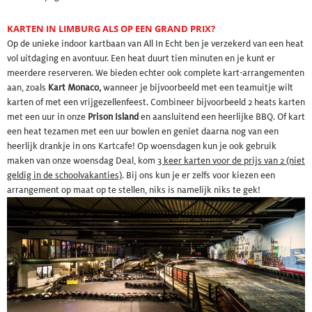
KARTEN IN LIMBURG ALS OP EEN GRAND PRIX?
Op de unieke indoor kartbaan van All In Echt ben je verzekerd van een heat
vol uitdaging en avontuur. Een heat duurt tien minuten en je kunt er
meerdere reserveren. We bieden echter ook complete kart-arrangementen
aan, zoals
Kart Monaco
,
wanneer je bijvoorbeeld met een teamuitje wilt
karten of met een vrijgezellenfeest. Combineer bijvoorbeeld 2 heats karten
met een uur in onze
Prison Island
en aansluitend een heerlijke BBQ. Of kart
een heat tezamen met een uur bowlen en geniet daarna nog van een
heerlijk drankje in
ons Kartcafe
! Op woensdagen kun je ook gebruik
maken van onze woensdag Deal, kom
3 keer karten voor de prijs van 2
(niet
geldig in de schoolvakanties)
. Bij ons kun je er zelfs voor kiezen een
arrangement op maat op te stellen, niks is namelijk niks te gek!