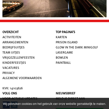
OVERZICHT
TOP PAGINA'S
ACTIVITEITEN
KARTEN
ARRANGEMENTEN
PRISON ISLAND
BEDRIJFSUITJES
GLOW IN THE DARK MINIGOLF
TEAM UITJES
LASERGAME
VRIJGEZELLENFEESTEN
BOWLEN
KINDERFEESTJES
PAINTBALL
VACATURES
PRIVACY
ALGEMENE VOORWAARDE
N
KVK: 14103626
VOLG ONS
NIEUWSBRIEF
VOOR ACTUELE UPDATES
MELD JE DIRECT AAN
Wij gebruiken cookies om het gebruik van onze website gemakkelijk te maken.