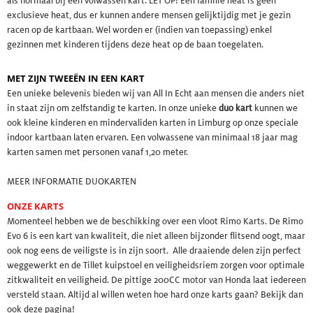
als normaal bij een volwassen kart. LET OP! Een familie heat is geen
exclusieve heat, dus er kunnen andere mensen gelijktijdig met je gezin
racen op de kartbaan. Wel worden er (indien van toepassing) enkel
gezinnen met kinderen tijdens deze heat op de baan toegelaten.
MET ZIJN TWEEËN IN EEN KART
Een unieke belevenis bieden wij van All In Echt aan mensen die anders niet
in staat zijn om zelfstandig te karten. In onze unieke
duo kart
kunnen we
ook kleine kinderen en mindervaliden karten in Limburg op onze speciale
indoor kartbaan laten ervaren. Een volwassene van minimaal 18 jaar mag
karten samen met personen vanaf 1,20 meter.
MEER INFORMATIE DUOKARTEN
ONZE KARTS
Momenteel hebben we de beschikking over een vloot Rimo Karts. De Rimo
Evo 6 is een kart van kwaliteit, die niet alleen bijzonder flitsend oogt, maar
ook nog eens de veiligste is in zijn soort. Alle draaiende delen zijn perfect
weggewerkt en de Tillet kuipstoel en veiligheidsriem zorgen voor optimale
zitkwaliteit en veiligheid. De pittige 200CC motor van Honda laat iedereen
versteld staan. Altijd al willen weten hoe hard onze karts gaan?
Bekijk dan
ook deze pagina!