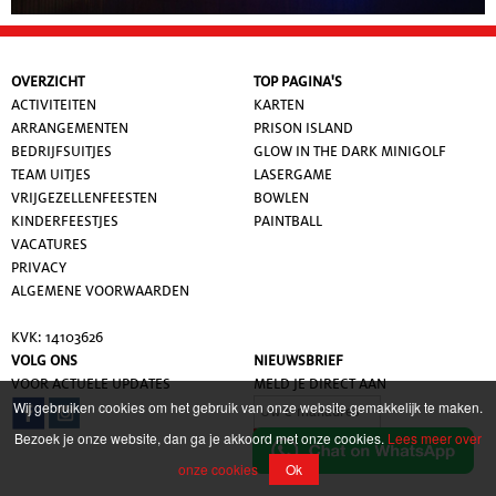
OVERZICHT
TOP PAGINA'S
ACTIVITEITEN
KARTEN
ARRANGEMENTEN
PRISON ISLAND
BEDRIJFSUITJES
GLOW IN THE DARK MINIGOLF
TEAM UITJES
LASERGAME
VRIJGEZELLENFEESTEN
BOWLEN
KINDERFEESTJES
PAINTBALL
VACATURES
PRIVACY
ALGEMENE VOORWAARDE
N
KVK: 14103626
VOLG ONS
NIEUWSBRIEF
VOOR ACTUELE UPDATES
MELD JE DIRECT AAN
Wij gebruiken cookies om het gebruik van onze website gemakkelijk te maken.
Bezoek je onze website, dan ga je akkoord met onze cookies.
Lees meer over
onze cookies
Ok