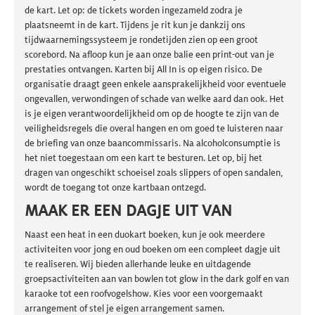
de kart. Let op: de tickets worden ingezameld zodra je
plaatsneemt in de kart. Tijdens je rit kun je dankzij ons
tijdwaarnemingssysteem je rondetijden zien op een groot
scorebord. Na afloop kun je aan onze balie een print-out van je
prestaties ontvangen. Karten bij All In is op eigen risico. De
organisatie draagt geen enkele aansprakelijkheid voor eventuele
ongevallen, verwondingen of schade van welke aard dan ook. Het
is je eigen verantwoordelijkheid om op de hoogte te zijn van de
veiligheidsregels die overal hangen en om goed te luisteren naar
de briefing van onze baancommissaris. Na alcoholconsumptie is
het niet toegestaan om een kart te besturen. Let op, bij het
dragen van ongeschikt schoeisel zoals slippers of open sandalen,
wordt de toegang tot onze kartbaan ontzegd.
MAAK ER EEN DAGJE UIT VAN
Naast een heat in een duokart boeken, kun je ook meerdere
activiteiten voor jong en oud boeken om een compleet dagje uit
te realiseren. Wij bieden allerhande leuke en uitdagende
groepsactiviteiten aan van bowlen tot glow in the dark golf en van
karaoke tot een roofvogelshow. Kies voor een voorgemaakt
arrangement of stel je eigen arrangement samen.