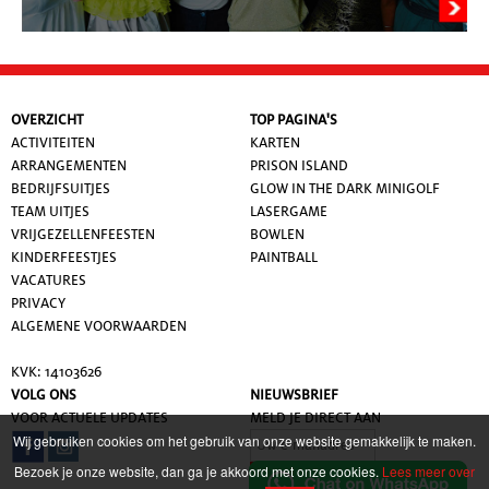
OVERZICHT
TOP PAGINA'S
ACTIVITEITEN
KARTEN
ARRANGEMENTEN
PRISON ISLAND
BEDRIJFSUITJES
GLOW IN THE DARK MINIGOLF
TEAM UITJES
LASERGAME
VRIJGEZELLENFEESTEN
BOWLEN
KINDERFEESTJES
PAINTBALL
VACATURES
PRIVACY
ALGEMENE VOORWAARDE
N
KVK: 14103626
VOLG ONS
NIEUWSBRIEF
VOOR ACTUELE UPDATES
MELD JE DIRECT AAN
Wij gebruiken cookies om het gebruik van onze website gemakkelijk te maken.
Bezoek je onze website, dan ga je akkoord met onze cookies.
Lees meer over