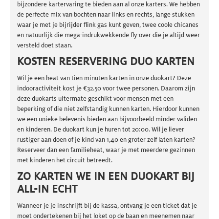
bijzondere kartervaring te bieden aan al onze karters. We hebben
de perfecte mix van bochten naar links en rechts, lange stukken
waar je met je bijrijder flink gas kunt geven, twee coole chicanes
en natuurlijk die mega-indrukwekkende fly-over die je altijd weer
versteld doet staan.
KOSTEN RESERVERING DUO KARTEN
Wil je een heat van tien minuten karten in onze duokart? Deze
indooractiviteit kost je €32.50 voor twee personen. Daarom zijn
deze duokarts uitermate geschikt voor mensen met een
beperking of die niet zelfstandig kunnen karten. Hierdoor kunnen
we een unieke belevenis bieden aan bijvoorbeeld minder validen
en kinderen. De duokart kun je huren tot 20:00. Wil je liever
rustiger aan doen of je kind van 1,40 en groter zelf laten karten?
Reserveer dan een familieheat, waar je met meerdere gezinnen
met kinderen het circuit betreedt.
ZO KARTEN WE IN EEN DUOKART BIJ
ALL-IN ECHT
Wanneer je je inschrijft bij de kassa, ontvang je een ticket dat je
moet ondertekenen bij het loket op de baan en meenemen naar