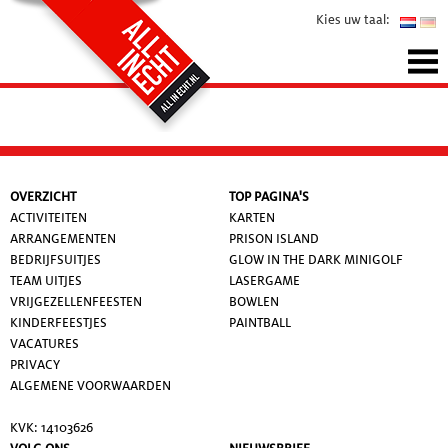
Kies uw taal:
OVERZICHT
TOP PAGINA'S
ACTIVITEITEN
KARTEN
ARRANGEMENTEN
PRISON ISLAND
BEDRIJFSUITJES
GLOW IN THE DARK MINIGOLF
TEAM UITJES
LASERGAME
VRIJGEZELLENFEESTEN
BOWLEN
KINDERFEESTJES
PAINTBALL
VACATURES
PRIVACY
ALGEMENE VOORWAARDE
N
KVK: 14103626