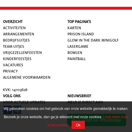
OVERZICHT
TOP PAGINA'S
ACTIVITEITEN
KARTEN
ARRANGEMENTEN
PRISON ISLAND
BEDRIJFSUITJES
GLOW IN THE DARK MINIGOLF
TEAM UITJES
LASERGAME
VRIJGEZELLENFEESTEN
BOWLEN
KINDERFEESTJES
PAINTBALL
VACATURES
PRIVACY
ALGEMENE VOORWAARDE
N
KVK: 14103626
VOLG ONS
NIEUWSBRIEF
VOOR ACTUELE UPDATES
MELD JE DIRECT AAN
Wij gebruiken cookies om het gebruik van onze website gemakkelijk te maken.
Bezoek je onze website, dan ga je akkoord met onze cookies.
Lees meer over
onze cookies
Ok