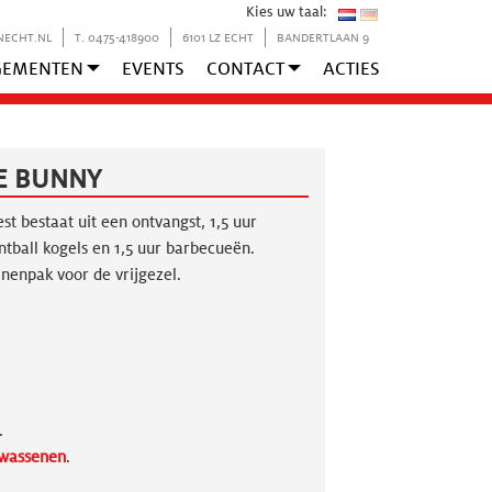
Kies uw taal:
NECHT.NL
T. 0475-418900
6101 LZ ECHT
BANDERTLAAN 9
GEMENTEN
EVENTS
CONTACT
ACTIES
E BUNNY
est bestaat uit een ontvangst, 1,5 uur
ntball kogels en 1,5 uur barbecueën.
jnenpak voor de vrijgezel.
.
wassenen
.