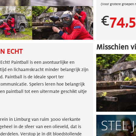
(Voor grotere groepen 
€
74,
Misschien vi
IN ECHT
 Echt! Paintball is een avontuurlijke en
ijd en lichaamskracht minder belangrijk zijn
. Paintball is de ideale sport ter
communicatie. Spelers leren hoe belangrijk
n paintball tot een uitermate geschikt uitje
rrein in Limburg van ruim 3000 vierkante
heel in de sfeer van een olieveld, dat is
erdelen. Verstop je in dit bloedstollende