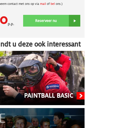
neem contact met ons op via
mail
of
bel
ons.)
50
Reserveer nu
p.p.
ndt u deze ook interessant
PAINTBALL BASIC