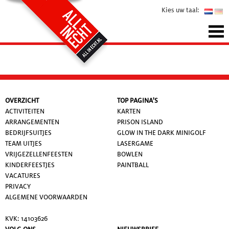
Kies uw taal:
OVERZICHT
TOP PAGINA'S
ACTIVITEITEN
KARTEN
ARRANGEMENTEN
PRISON ISLAND
BEDRIJFSUITJES
GLOW IN THE DARK MINIGOLF
TEAM UITJES
LASERGAME
VRIJGEZELLENFEESTEN
BOWLEN
KINDERFEESTJES
PAINTBALL
VACATURES
PRIVACY
ALGEMENE VOORWAARDE
N
KVK: 14103626