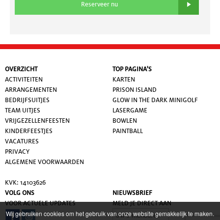
Reserveer nu
OVERZICHT
TOP PAGINA'S
ACTIVITEITEN
KARTEN
ARRANGEMENTEN
PRISON ISLAND
BEDRIJFSUITJES
GLOW IN THE DARK MINIGOLF
TEAM UITJES
LASERGAME
VRIJGEZELLENFEESTEN
BOWLEN
KINDERFEESTJES
PAINTBALL
VACATURES
PRIVACY
ALGEMENE VOORWAARDE
N
KVK: 14103626
VOLG ONS
NIEUWSBRIEF
VOOR ACTUELE UPDATES
MELD JE DIRECT AAN
Wij gebruiken cookies om het gebruik van onze website gemakkelijk te maken.