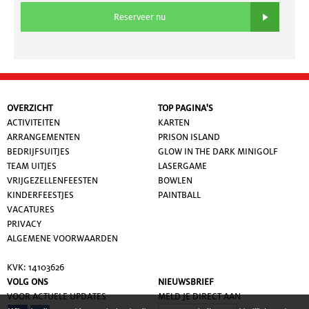
Reserveer nu
OVERZICHT
TOP PAGINA'S
ACTIVITEITEN
KARTEN
ARRANGEMENTEN
PRISON ISLAND
BEDRIJFSUITJES
GLOW IN THE DARK MINIGOLF
TEAM UITJES
LASERGAME
VRIJGEZELLENFEESTEN
BOWLEN
KINDERFEESTJES
PAINTBALL
VACATURES
PRIVACY
ALGEMENE VOORWAARDE
N
KVK: 14103626
VOLG ONS
NIEUWSBRIEF
VOOR ACTUELE UPDATES
MELD JE DIRECT AAN