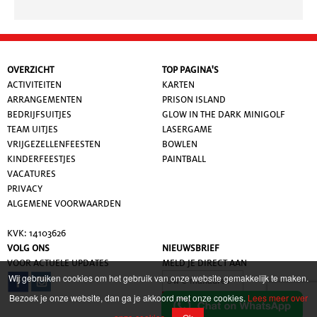
OVERZICHT
TOP PAGINA'S
ACTIVITEITEN
KARTEN
ARRANGEMENTEN
PRISON ISLAND
BEDRIJFSUITJES
GLOW IN THE DARK MINIGOLF
TEAM UITJES
LASERGAME
VRIJGEZELLENFEESTEN
BOWLEN
KINDERFEESTJES
PAINTBALL
VACATURES
PRIVACY
ALGEMENE VOORWAARDE
N
KVK: 14103626
VOLG ONS
NIEUWSBRIEF
VOOR ACTUELE UPDATES
MELD JE DIRECT AAN
Wij gebruiken cookies om het gebruik van onze website gemakkelijk te maken.
Bezoek je onze website, dan ga je akkoord met onze cookies.
Lees meer over