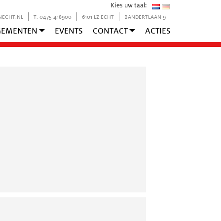
Kies uw taal:
NECHT.NL
T. 0475-418900
6101 LZ ECHT
BANDERTLAAN 9
GEMENTEN
EVENTS
CONTACT
ACTIES