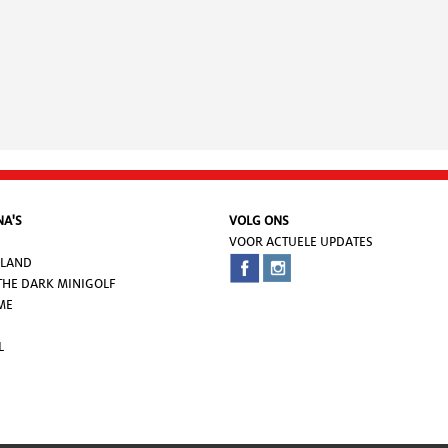
NA'S
VOLG ONS
VOOR ACTUELE UPDATES
SLAND
THE DARK MINIGOLF
ME
L