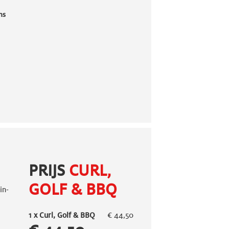
ns
PRIJS
CURL,
GOLF & BBQ
in-
1 x
Curl, Golf & BBQ
€ 44,50