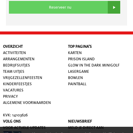
Reserveer nu
OVERZICHT
TOP PAGINA'S
ACTIVITEITEN
KARTEN
ARRANGEMENTEN
PRISON ISLAND
BEDRIJFSUITJES
GLOW IN THE DARK MINIGOLF
TEAM UITJES
LASERGAME
VRIJGEZELLENFEESTEN
BOWLEN
KINDERFEESTJES
PAINTBALL
VACATURES
PRIVACY
ALGEMENE VOORWAARDE
N
KVK: 14103626
VOLG ONS
NIEUWSBRIEF
VOOR ACTUELE UPDATES
MELD JE DIRECT AAN