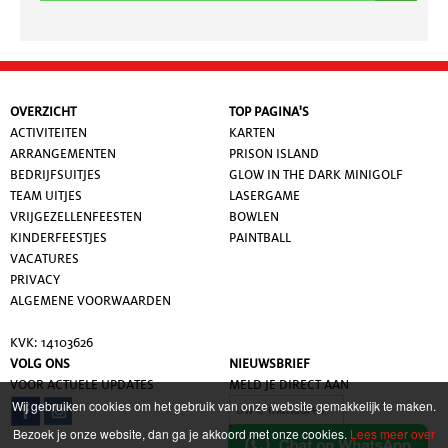
OVERZICHT
TOP PAGINA'S
ACTIVITEITEN
KARTEN
ARRANGEMENTEN
PRISON ISLAND
BEDRIJFSUITJES
GLOW IN THE DARK MINIGOLF
TEAM UITJES
LASERGAME
VRIJGEZELLENFEESTEN
BOWLEN
KINDERFEESTJES
PAINTBALL
VACATURES
PRIVACY
ALGEMENE VOORWAARDE
N
KVK: 14103626
VOLG ONS
NIEUWSBRIEF
VOOR ACTUELE UPDATES
MELD JE DIRECT AAN
Wij gebruiken cookies om het gebruik van onze website gemakkelijk te maken.
Bezoek je onze website, dan ga je akkoord met onze cookies.
Lees meer over