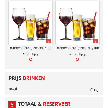
i
i
Dranken arrangement 4 uur
Dranken arrangement 5 uur
€ 33,50
€ 42,50
p.p.
p.p.
PRIJS
DRINKEN
Totaal
€ 0,-
5
TOTAAL &
RESERVEER