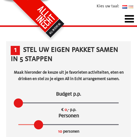
Kies uw taal:
1
STEL UW EIGEN PAKKET SAMEN
IN 5 STAPPEN
Maak hieronder de keuze uit je favorieten activiteiten, eten en
drinken en stel zo je eigen All in Echt arrangement samen.
Budget p.p.
€
0
,- p.p.
Personen
10
personen