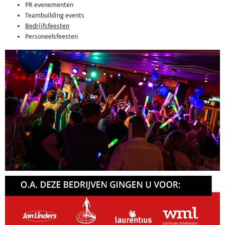
PR evenementen
Teambuilding events
Bedrijfsfeesten
Personeelsfeesten