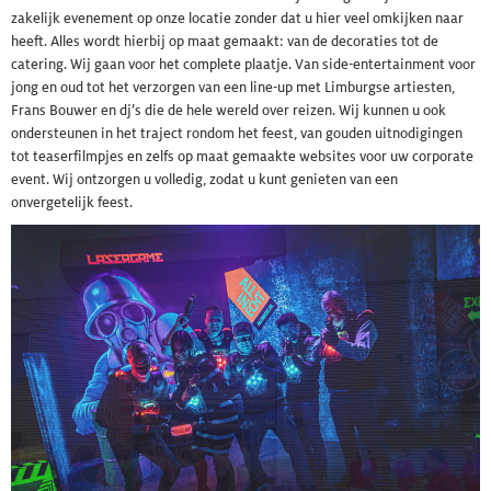
zakelijk evenement op onze locatie zonder dat u hier veel omkijken naar
heeft. Alles wordt hierbij op maat gemaakt: van de decoraties tot de
catering. Wij gaan voor het complete plaatje. Van side-entertainment voor
jong en oud tot het verzorgen van een line-up met Limburgse artiesten,
Frans Bouwer en dj’s die de hele wereld over reizen. Wij kunnen u ook
ondersteunen in het traject rondom het feest, van gouden uitnodigingen
tot teaserfilmpjes en zelfs op maat gemaakte websites voor uw corporate
event. Wij ontzorgen u volledig, zodat u kunt genieten van een
onvergetelijk feest.